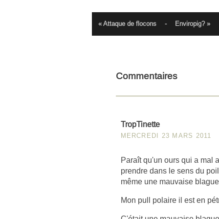
« Attaque de flocons
-
Enviropig? »
Commentaires
TropTinette
MERCREDI 23 MARS 2011
Paraît qu'un ours qui a mal a
prendre dans le sens du poi
même une mauvaise blague
Mon pull polaire il est en pétr
C'était une mauvaise blague 