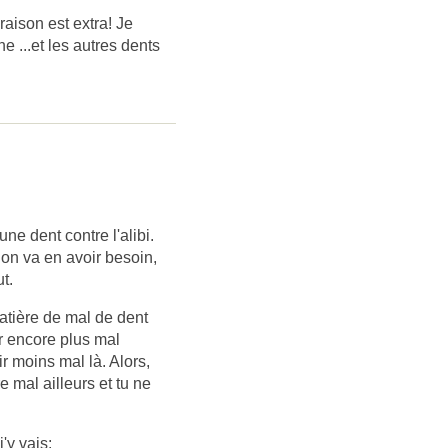
aison est extra! Je
e ...et les autres dents
ne dent contre l'alibi.
 on va en avoir besoin,
t.
matière de mal de dent
ir encore plus mal
ir moins mal là. Alors,
e mal ailleurs et tu ne
'y vais: