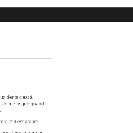
ux dents c'est à
l. Je me risque quand
.
ole et il est propre.
pour faire sourire un