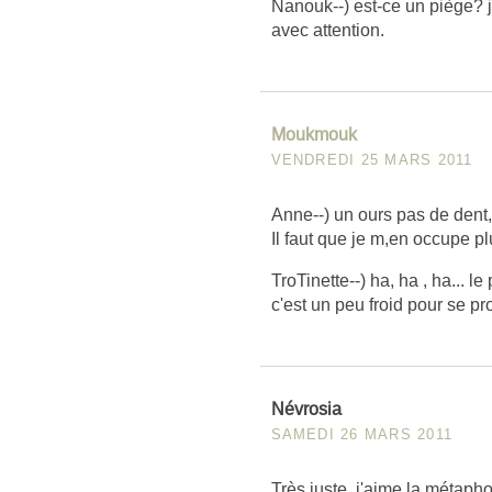
Nanouk--) est-ce un piège? j
avec attention.
Moukmouk
VENDREDI 25 MARS 2011
Anne--) un ours pas de dent, 
Il faut que je m,en occupe pl
TroTinette--) ha, ha , ha... l
c'est un peu froid pour se pr
Névrosia
SAMEDI 26 MARS 2011
Très juste, j'aime la métapho