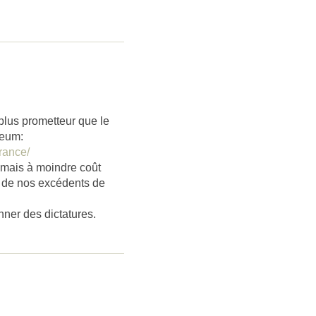
plus prometteur que le
leum:
rance/
 mais à moindre coût
e de nos excédents de
nner des dictatures.