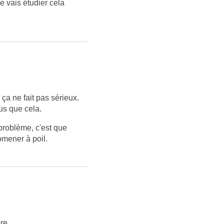
e vais étudier cela
ça ne fait pas sérieux.
us que cela.
e problème, c'est que
omener à poil.
re.