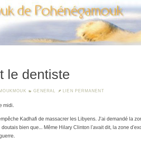
Moukmouk de Pohenegamouk
t le dentiste
MOUKMOUK
GENERAL
LIEN PERMANENT
e midi.
empêche Kadhafi de massacrer les Libyens. J'ai demandé la zon
doutais bien que... Même Hilary Clinton l'avait dit, la zone d'ex
guerre.