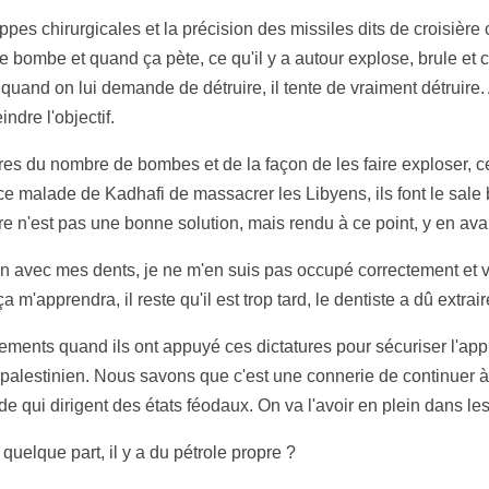
ppes chirurgicales et la précision des missiles dits de croisière
se bombe et quand ça pète, ce qu'il y a autour explose, brule et
uand on lui demande de détruire, il tente de vraiment détruire. A
ndre l'objectif.
aires du nombre de bombes et de la façon de les faire exploser, c
 malade de Kadhafi de massacrer les Libyens, ils font le sale b
re n'est pas une bonne solution, mais rendu à ce point, y en avai
 con avec mes dents, je ne m'en suis pas occupé correctement et v
 ça m'apprendra, il reste qu'il est trop tard, le dentiste a dû extrair
ments quand ils ont appuyé ces dictatures pour sécuriser l'app
 palestinien. Nous savons que c'est une connerie de continuer 
 qui dirigent des états féodaux. On va l'avoir en plein dans les
quelque part, il y a du pétrole propre ?