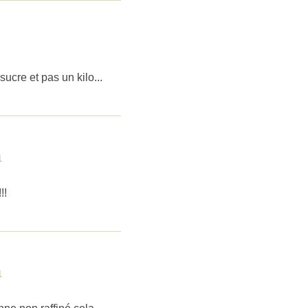
sucre et pas un kilo...
1
!!
1