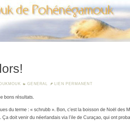
Moukmouk de Pohenegamouk
ors!
OUKMOUK
GENERAL
LIEN PERMANENT
e bons résultats.
ques du terme : « schrubb ». Bon, c'est la boisson de Noël des 
. Ça doit venir du néerlandais via l'ile de Curaçao, qui ont prob