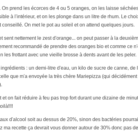
bb. On prend les écorces de 4 ou 5 oranges, on les laisse séchée
le à l'intérieur, et on les plonge dans un litre de rhum. Le choix
onseillé. On met le pot au soleil et on attend quelques jours.
 sent nettement le zest d'orange... on peut passer à la deuxième p
autement recommandé de prendre des oranges bio et comme ce n'es
 les frottant avec une vieille brosse à dents avant de les peler.
ingrédients : un demi-litre d'eau, un kilo de sucre de canne, de
elle que m'a envoyée la très chère Mariepizza (qui décidément
).
t et on fait réduire à feu pas trop fort durant une dizaine de minu
ilà!!!!
 taux d'alcool soit au dessus de 20%, sinon des bactéries pourra
ez ma recette ça devrait vous donner autour de 30% donc pas d