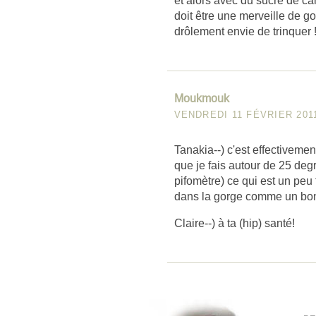
et alors avec du sucre de ca
doit être une merveille de g
drôlement envie de trinquer 
Moukmouk
VENDREDI 11 FÉVRIER 201
Tanakia--) c'est effectivemen
que je fais autour de 25 degr
pifomètre) ce qui est un peu 
dans la gorge comme un bo
Claire--) à ta (hip) santé!