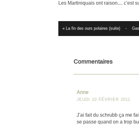
Les Martiniquais ont raison.... c'est 
« La fin des ours polaires (suite)
-
Gas
Commentaires
Anne
JEUDI 10 FÉVRIER 2011
J'ai fait du schrubb ça me fai
se passe quand on a trop bu,