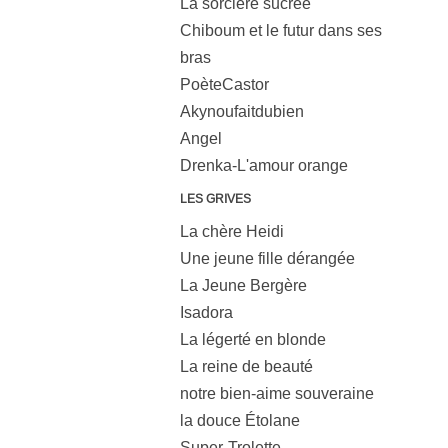
La sorcière sucrée
Chiboum et le futur dans ses
bras
PoèteCastor
Akynoufaitdubien
Angel
Drenka-L'amour orange
LES GRIVES
La chère Heidi
Une jeune fille dérangée
La Jeune Bergère
Isadora
La légerté en blonde
La reine de beauté
notre bien-aime souveraine
la douce Étolane
Super-Trolette