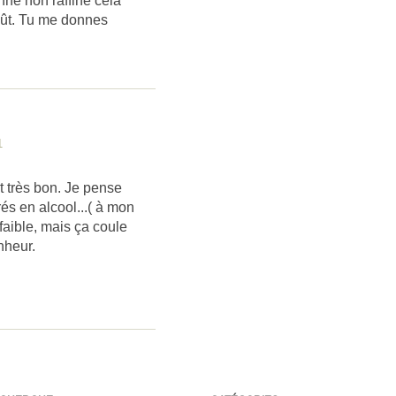
nne non raffiné cela
oût. Tu me donnes
!
1
t très bon. Je pense
és en alcool...( à mon
faible, mais ça coule
nheur.